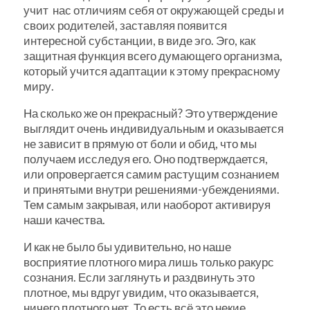
учит нас отличиям себя от окружающей среды и
своих родителей, заставляя появится
интересной субстанции, в виде эго. Эго, как
защитная функция всего думающего организма,
который учится адаптации к этому прекрасному
миру.
На сколько же он прекрасный? Это утверждение
выглядит очень индивидуальным и оказывается
не зависит в прямую от боли и обид, что мы
получаем исследуя его. Оно подтверждается,
или опровергается самим растущим сознанием
и принятыми внутри решениями-убеждениями.
Тем самым закрывая, или наоборот активируя
наши качества.
И как не было бы удивительно, но наше
восприятие плотного мира лишь только ракурс
сознания. Если заглянуть и раздвинуть это
плотное, мы вдруг увидим, что оказывается,
ничего плотного нет. То есть всё это некие