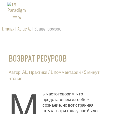
Перейти
к
содержимому
MAIN
MENU
Главная
Автор: AL
Возврат ресурсов
ВОЗВРАТ РЕСУРСОВ
Автор: AL
,
Практики
/
1 Комментарий
/
5 минут
чтения
М
ы часто говорим, что
представляем из себя –
сознание, но вот странная
штука, в три года у нас было