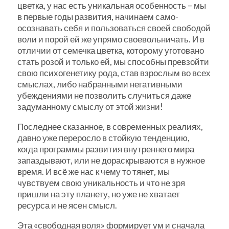
цветка, у нас есть уникальная особенность – мы
в первые годы развития, начинаем само-
осознавать себя и пользоваться своей свободой
воли и порой ей же упрямо своевольничать. И в
отличии от семечка цветка, которому уготовано
стать розой и только ей, мы способны превзойти
свою психогенетику рода, став взрослым во всех
смыслах, либо набранными негативными
убеждениями не позволить случиться даже
задуманному смыслу от этой жизни!
Последнее сказанное, в современных реалиях,
давно уже переросло в стойкую тенденцию,
когда программы развития внутреннего мира
запаздывают, или не дораскрываются в нужное
время. И всё же нас к чему то тянет, мы
чувствуем свою уникальность и что не зря
пришли на эту планету, но уже не хватает
ресурса и не ясен смысл.
Эта «свободная воля» формирует ум и сначала