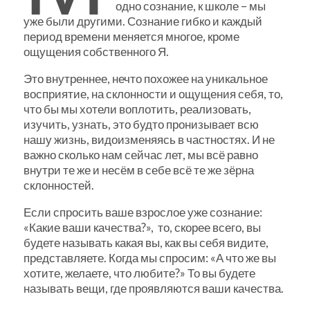
одно сознание, к школе – мы
уже были другими. Сознание гибко и каждый
период времени меняется многое, кроме
ощущения собственного Я.
Это внутреннее, нечто похожее на уникальное
восприятие, на склонности и ощущения себя, то,
что бы мы хотели воплотить, реализовать,
изучить, узнать, это будто пронизывает всю
нашу жизнь, видоизменяясь в частностях. И не
важно сколько нам сейчас лет, мы всё равно
внутри те же и несём в себе всё те же зёрна
склонностей.
Если спросить ваше взрослое уже сознание:
«Какие ваши качества?», то, скорее всего, вы
будете называть какая вы, как вы себя видите,
представляете. Когда мы спросим: «А что же вы
хотите, желаете, что любите?» То вы будете
называть вещи, где проявляются ваши качества.