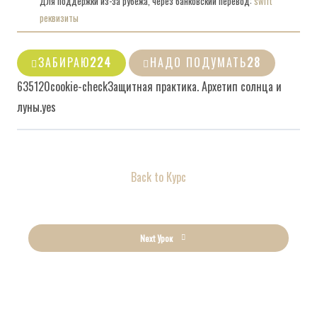
Для поддержки из-за рубежа, через банковский перевод:
swift
реквизиты
ЗАБИРАЮ
224
НАДО ПОДУМАТЬ
28
6351
2
0
cookie-check
Защитная практика. Архетип солнца и
луны.
yes
Back to Курс
Next Урок