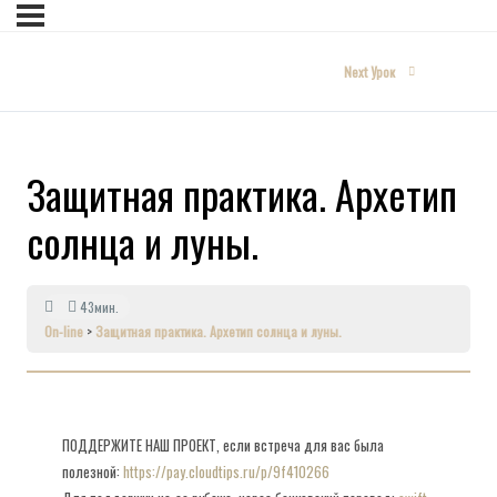
Next Урок
Защитная практика. Архетип
солнца и луны.
43мин.
On-line
Защитная практика. Архетип солнца и луны.
ПОДДЕРЖИТЕ НАШ ПРОЕКТ, если встреча для вас была
полезной:
https://pay.cloudtips.ru/p/9f410266